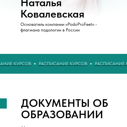
Наталья
Ковалевская
Основатель компании «PodoProFeet» -
флагмана подологии в России
Е КУРСОВ
РАСПИСАНИЕ КУРСОВ
РАСПИСАНИЕ КУРС
ДОКУМЕНТЫ ОБ
ОБРАЗОВАНИИ